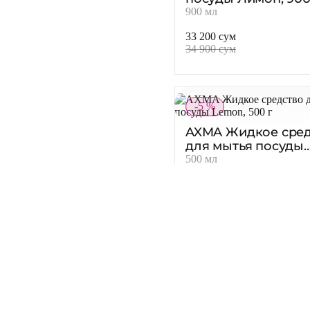
Цитрусовые
Ягодные
AOS Гель для мыть
посуды Лимон, 900
900 мл
33 200 сум
34 900 сум
-5 %