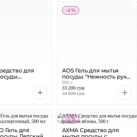
-4 %
редство для
AOS Гель для мытья
посуды
посуды "Нежность рук"
ry, 500 г
с бальзамом, 900 г
900 г
33 200 сум
34 900 сум
-5 %