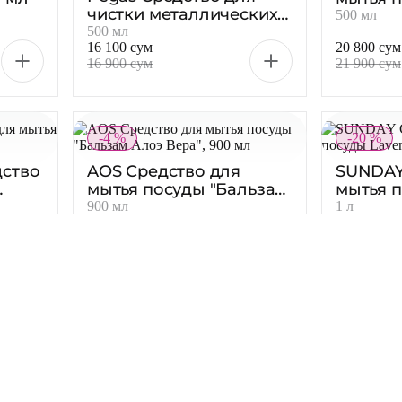
я
Pegas Средство для
PULCIN
 мл
чистки металлических
мытья 
поверхностей «Чистый
гипоал
500 мл
500 мл
16 100 сум
20 800 сум
казан», 500 мл
мл
16 900 сум
21 900 сум
-4 %
-20 %