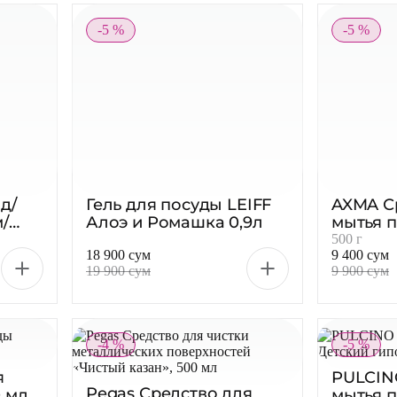
-5 %
-5 %
д/
Гель для посуды LEIFF
AXMA С
/
Алоэ и Ромашка 0,9л
мытья 
0мл
Strawber
500 г
18 900 сум
9 400 сум
19 900 сум
9 900 сум
-4 %
-5 %