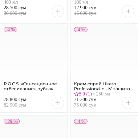
для всех типов волос, 400
100 мл
400 мл
100 мл
мл
28 500 сум
12 900 сум
30 000 сум
16 000 сум
-4 %
-4 %
R.O.C.S. «Сенсационное
Крем-спрей Likato
отбеливание», зубная
Professional с UV-защитой,
паста, 74 г
17 в 1, 250 мл
5.0
(
1
)
•
250 мл
78 800 сум
71 300 сум
82 900 сум
75 000 сум
-29 %
-4 %
MIXIT Hair Expert маска