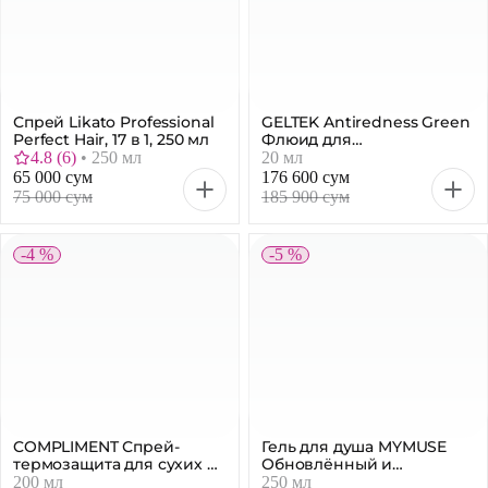
Спрей Likato Professional
GELTEK Antiredness Green
Perfect Hair, 17 в 1, 250 мл
Флюид для
чувствительной кожи, 20
4.8
(
6
)
•
250 мл
20 мл
мл
65 000 сум
176 600 сум
75 000 сум
185 900 сум
-4 %
-5 %
COMPLIMENT Спрей-
Гель для душа MYMUSE
термозащита для сухих и
Обновлённый и
поврежденных волос, 200
жизнерадостный, 250 мл
200 мл
250 мл
мл
37 100 сум
36 000 сум