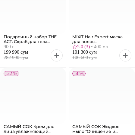
для волос
ламинирующая, 400 мл
5.0
(
3
)
•
400 мл
Подарочный набор THE
ACT: Скраб для тела
«Кокос», «Шоколад»,
900 г
«Грейпфрут», 3 × 300 г
199 990 сум
101 300 сум
282 900 сум
106 600 сум
-22 %
-4 %
САМЫЙ СОК Крем для
лица увлажняющий
Арбузный сорбет, 50 мл
50 мл
САМЫЙ СОК Жидкое
мыло "Очищение и