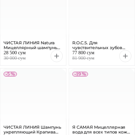
ЧИСТАЯ ЛИНИЯ Natura
R.O.C.S. Для
Мицеллярный шампунь
чувствительных зубов
«Питание и уход» 400 мл
«Мгновенный эффект»,
28 500 сум
77 800 сум
зубная паста, 94 г
30 000 сум
81 900 сум
-5 %
-19 %
ЧИСТАЯ ЛИНИЯ Шампунь
Я САМАЯ Мицеллярная
укрепляющий Крапива
вода для всех типов кожи,