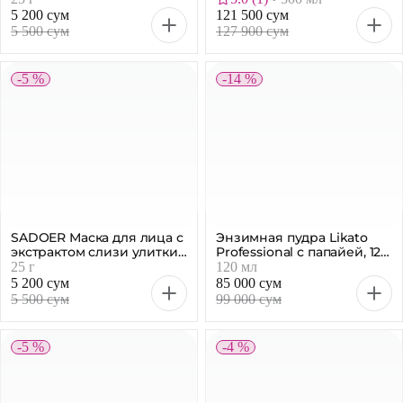
5 500 сум
127 900 сум
-5 %
-14 %
SADOER Маска для лица с
Энзимная пудра Likato
экстрактом слизи улитки,
Professional с папайей, 120
25 г
мл
25 г
120 мл
5 200 сум
85 000 сум
5 500 сум
99 000 сум
-5 %
-4 %