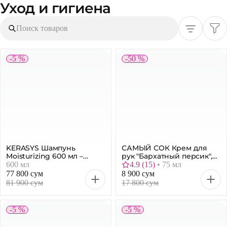
Уход и гигиена
Поиск товаров
-5 %
-50 %
KERASYS Шампунь
САМЫЙ СОК Крем для
Moisturizing 600 мл –
рук "Бархатный персик",
увлажнение и мягкость
75 мл
600 мл
4.9
(
15
)
•
75 мл
волос
77 800 сум
8 900 сум
81 900 сум
17 800 сум
-5 %
-5 %