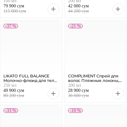
79 900 сум
42 000 сум
115 000 сум
44 200 сум
-37 %
-21 %
LIKATO FULL BALANCE
COMPLIMENT Спрей для
Молочко-флюид для тела
волос Пляжные локоны,
увлажняющее, 250 мл
200 мл
250 мл
200 мл
49 900 сум
28 900 сум
80 200 сум
36 600 сум
-33 %
-10 %