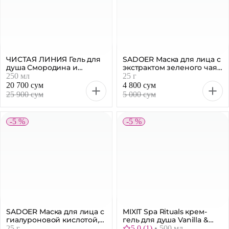
ЧИСТАЯ ЛИНИЯ Гель для
SADOER Маска для лица с
душа Смородина и
экстрактом зеленого чая,
ледяная вода, 250 мл
25 г
250 мл
25 г
20 700 сум
4 800 сум
25 900 сум
5 000 сум
-5 %
-5 %
SADOER Маска для лица с
MIXIT Spa Rituals крем-
гиалуроновой кислотой,
гель для душа Vanilla &
25 г
Jasmine Sandal, 500 мл
25 г
5.0
(
1
)
•
500 мл
5 200 сум
121 500 сум