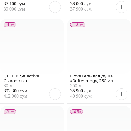
39 000 сум
37 900 сум
-4 %
-12 %
GELTEK Selective
Dove Гель для душа
Сыворотка
«Refreshing», 250 мл
антиоксидантная C-
30 мл
250 мл
Energy, 30 мл
392 300 сум
35 900 сум
412 900 сум
40 900 сум
-5 %
-4 %