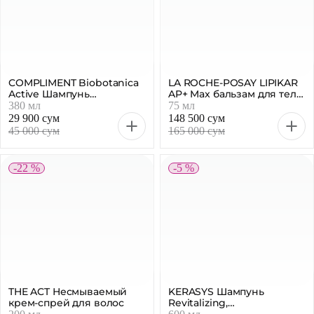
COMPLIMENT Biobotanica
LA ROCHE-POSAY LIPIKAR
Active Шампунь
AP+ Max бальзам для тела,
мицеллярный 7 масел
75 мл
380 мл
75 мл
для поврежденных и
29 900 сум
148 500 сум
секущихся волос 380 мл
45 000 сум
165 000 сум
-22 %
-5 %
THE ACT Несмываемый
KERASYS Шампунь
крем-спрей для волос
Revitalizing,
восстановление и
200 мл
600 мл
свежесть волос