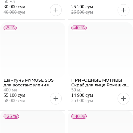
увлажнение. Арбуз", 300
30 900 сум
25 200 сум
мл
40 000 сум
26 500 сум
-5 %
-40 %
Шампунь MYMUSE SOS
ПРИРОДНЫЕ МОТИВЫ
для восстановления
Скраб для лица Ромашка
волос, 400 мл
и масло пшеницы, 50 мл
400 мл
50 мл
55 100 сум
14 900 сум
58 000 сум
25 000 сум
-25 %
-40 %