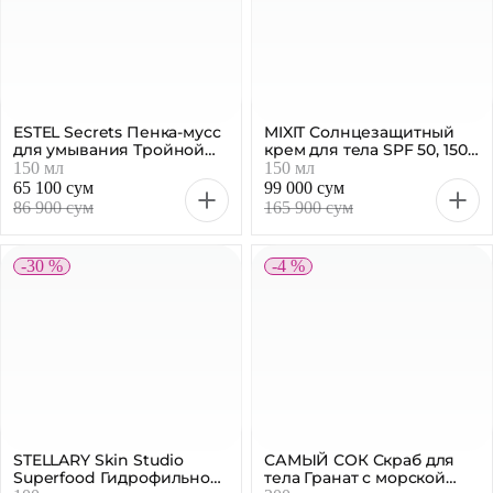
ESTEL Secrets Пенка-мусс
MIXIT Солнцезащитный
для умывания Тройной
крем для тела SPF 50, 150
эффект, 150 мл
мл
150 мл
150 мл
65 100 сум
99 000 сум
86 900 сум
165 900 сум
-30 %
-4 %
STELLARY Skin Studio
САМЫЙ СОК Скраб для
Superfood Гидрофильное
тела Гранат с морской
масло, 100 мл
солью, 200 мл
100 мл
200 мл