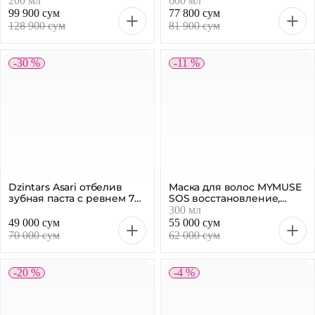
99 900 сум
77 800 сум
128 900 сум
81 900 сум
-30 %
-11 %
Dzintars Asari отбелив
Маска для волос MYMUSE
зубная паста с ревнем 75
SOS восстановление,
мл
профессиональная, 300
300 мл
мл
49 000 сум
55 000 сум
70 000 сум
62 000 сум
-20 %
-4 %