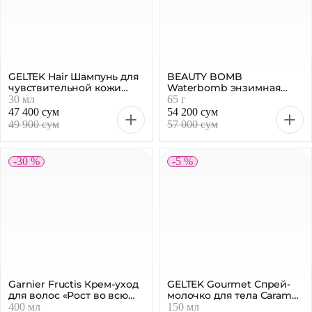
GELTEK Hair Шампунь для
BEAUTY BOMB
чувствительной кожи
Waterbomb энзимная
головы, 30 мл
пудра для умывания, 65 г
30 мл
65 г
47 400 сум
54 200 сум
49 900 сум
57 000 сум
-30 %
-5 %
Garnier Fructis Крем-уход
GELTEK Gourmet Спрей-
для волос «Рост во всю
молочко для тела Caramel
силу», 400 мл
Popcorn, 150 мл
400 мл
150 мл
44 800 сум
214 600 сум