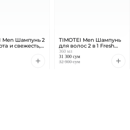
I Men Шампунь 2
TIMOTEI Men Шампунь
ота и свежесть, 1
для волос 2 в 1 Fresh
Trail, 360 мл
360 мл
31 300 сум
32 900 сум
-5 %