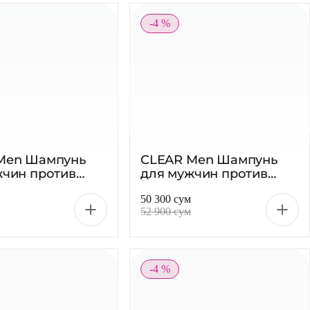
-4 %
Men Шампунь
CLEAR Men Шампунь
жчин против
для мужчин против
 Ментол, 380 мл
перхоти Ultra Hydro
50 300 сум
Boost, 380 мл
52 900 сум
-4 %