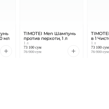
унь
TIMOTEI Men Шампунь
TIMOTE
60 мл
против перхоти, 1 л
в 1 Чист
л
1 л
1 л
73 100 сум
73 100 сум
76 900 сум
76 900 сум
-11 %
-5 %