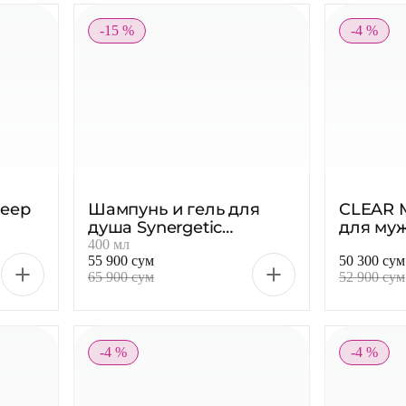
-15 %
-4 %
Deep
Шампунь и гель для
CLEAR 
душа Synergetic
для му
Энергия и сила,
перхоти
400 мл
55 900 сум
50 300 сум
600
мужской, 400 мл
65 900 сум
52 900 сум
-4 %
-4 %