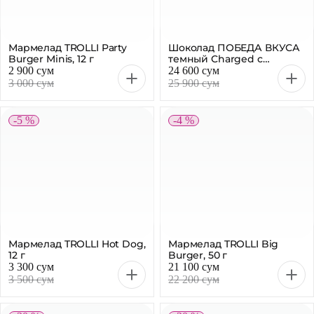
Мармелад TROLLI Party
Burger Minis, 12 г
2 900 сум
24 600 сум
3 000 сум
25 900 сум
-5 %
-4 %
Мармелад TROLLI Hot Dog,
Мармелад TROLLI Big
12 г
Burger, 50 г
3 300 сум
21 100 сум
3 500 сум
22 200 сум
-30 %
-20 %
Мармелад TROLLI Pop Eye,
Жевательная резинка
18.8 г
RELAX Watermelon, 13.5 г
6 900 сум
4 400 сум
9 900 сум
5 500 сум