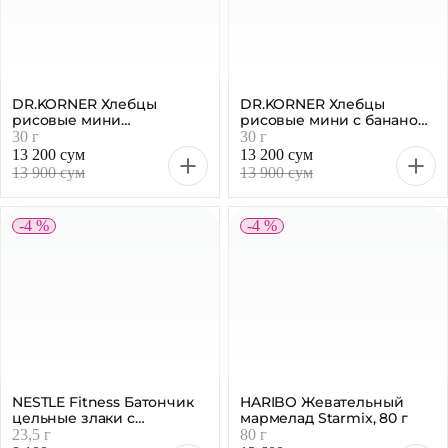
NESTLE Fitness Батончик
HARIBO Жевательный
цельные злаки с
мармелад Starmix, 80 г
шоколадом, 23,5 г
23,5 г
80 г
8 100 сум
13 600 сум
8 500 сум
14 300 сум
-4 %
-4 %
HARIBO Жевательный
HARIBO Жевательный