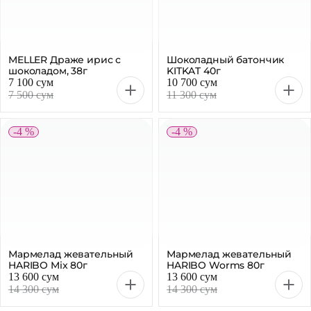
Мармелад жевательный
Мармелад жевательный
HARIBO Mix 80г
HARIBO Worms 80г
13 600 сум
13 600 сум
14 300 сум
14 300 сум
-5 %
-4 %
Леденцы HALLS Ментол
Хлебцы рисовые ISTART
Экстра 25,2г
Манго-Маракуйя 100г
5 500 сум
18 000 сум
5 800 сум
18 900 сум