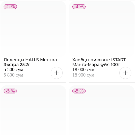
-5 %
-5 %
BARNI Пирожное
Жевательная резинка
бисквитное Молоко, 30 г
Dirol Арбуз-Дыня без
сахара 13,6г
30 г
7 000 сум
5 100 сум
7 400 сум
5 400 сум
-5 %
-5 %