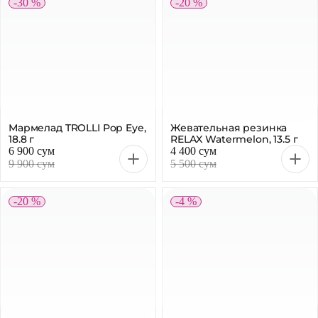
-20 %
-4 %
Жевательная резинка
RELAX Peppermint, 13.5 г
Батончик SNAQ FABRIQ
фисташка и карамель без
сахара, 50 г
4 400 сум
21 800 сум
5 500 сум
22 900 сум
-24 %
-4 %