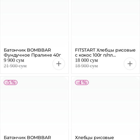
-5 %
-4 %
Батончик BOMBBAR
Хлебцы рисовые
Фисташковая Меренга
карамель Start 100г
40г
20 800 сум
18 000 сум
21 900 сум
18 900 сум
-4 %
-5 %