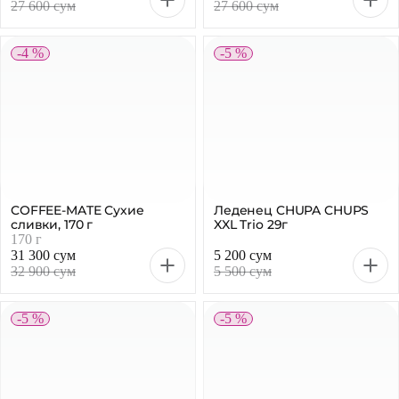
170 г
31 300 сум
5 200 сум
32 900 сум
5 500 сум
-5 %
-5 %
MELLER Драже ирис с
Шоколадный батончик
шоколадом, 38г
KITKAT 40г
7 100 сум
10 700 сум
7 500 сум
11 300 сум
-4 %
-4 %