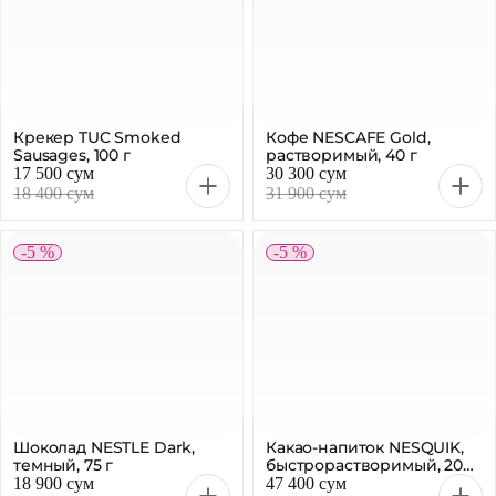
Крекер TUC Smoked
Кофе NESCAFE Gold,
Sausages, 100 г
растворимый, 40 г
17 500 сум
30 300 сум
18 400 сум
31 900 сум
-5 %
-5 %
Шоколад NESTLE Dark,
Какао-напиток NESQUIK,
темный, 75 г
быстрорастворимый, 200
г
18 900 сум
47 400 сум