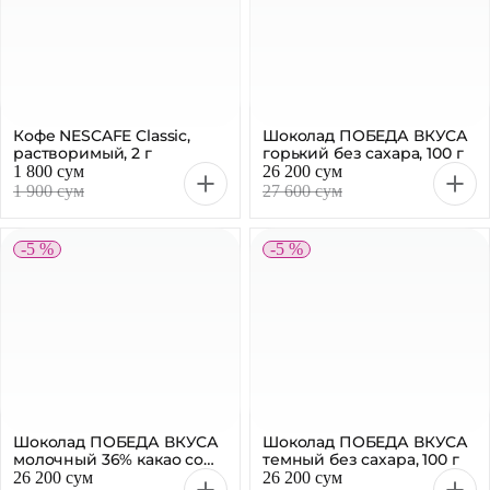
Шоколад ПОБЕДА ВКУСА
Шоколад ПОБЕДА ВКУСА
молочный 36% какао со
темный без сахара, 100 г
стевией, 100 г
26 200 сум
26 200 сум
27 600 сум
27 600 сум
-4 %
-5 %
COFFEE-MATE Сухие
Леденец CHUPA CHUPS
сливки, 170 г
XXL Trio 29г