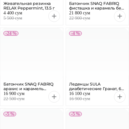
Батончик SNAQ FABRIQ
Леденцы SULA
арахис и карамель
диабетические Гранат, 60
глазированный, 50 г
г
16 900 сум
16 100 сум
22 500 сум
16 900 сум
-5 %
-5 %
Кофе NESCAFE Classic,
Шоколад ПОБЕДА ВКУСА
растворимый, 2 г
горький без сахара, 100 г
1 800 сум
26 200 сум
1 900 сум
27 600 сум
-5 %
-5 %