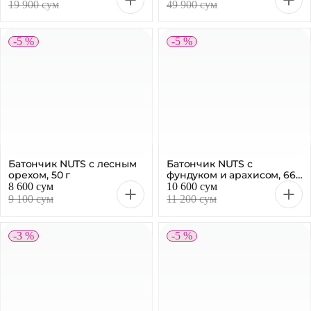
19 900 сум
49 900 сум
-5 %
-5 %
Батончик NUTS с лесным
Батончик NUTS с
орехом, 50 г
фундуком и арахисом, 66
г
8 600 сум
10 600 сум
9 100 сум
11 200 сум
-3 %
-5 %
Шоколад ПОБЕДА ВКУСА
темный Charged с
фундуком, 90 г