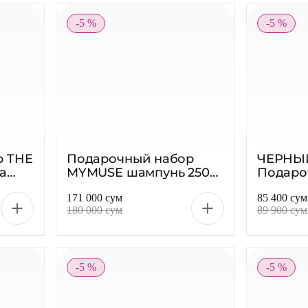
-5 %
-5 %
р THE
Подарочный набор
ЧЕРНЫ
а
MYMUSE шампунь 250
Подаро
»,
мл, бальзам 250 мл и
Мультиу
171 000 сум
85 400 сум
0 г
спрей 3D Matrix 150 мл
180 000 сум
89 900 сум
-5 %
-5 %