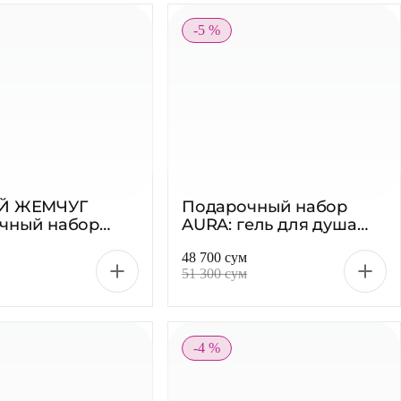
-5 %
Й ЖЕМЧУГ
Подарочный набор
чный набор
AURA: гель для душа
ход 2025
Цветочный 250 мл +
48 700 сум
крем для рук
51 300 сум
Обогащающий 75 мл
-4 %