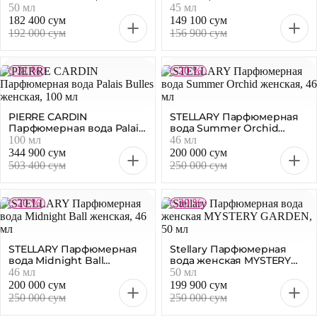
50 мл
45 мл
182 400 сум
149 100 сум
192 000 сум
156 900 сум
-31 %
-20 %
PIERRE CARDIN
STELLARY Парфюмерная
Парфюмерная вода Palais
вода Summer Orchid
Bulles женская, 100 мл
женская, 46 мл
100 мл
46 мл
344 900 сум
200 000 сум
503 400 сум
250 000 сум
-20 %
-20 %