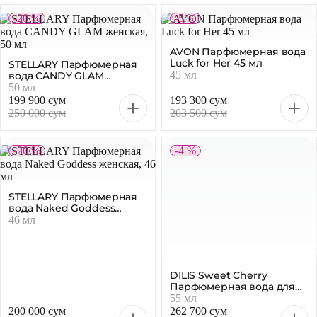
STELLARY Парфюмерная
Stellary Парфюмерная
вода Midnight Ball
вода женская MYSTERY
женская, 46 мл
GARDEN, 50 мл
46 мл
50 мл
200 000 сум
199 900 сум
250 000 сум
250 000 сум
-20 %
-5 %
STELLARY Парфюмерная
AVON Парфюмерная вода
вода CANDY GLAM
Luck for Her 45 мл