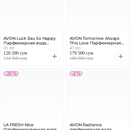
AVON Luck Eau So Happy
AVON Tomorrow Always
Парфюмерная вода
This Love Парфюмерная
женская, 45 мл
вода женская, 45 мл
45 мл
45 мл
128 200 сум
179 500 сум
134 900 сум
188 900 сум
-20 %
-4 %
LA FRESH Nice
AVON Radiance
Парфюмированная вода с
парфюмерная вода