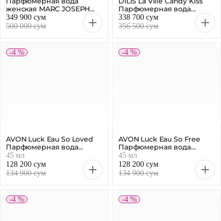
Парфюмерная вода
DILIS La Ville Candy Kiss
женская MARC JOSEPH
Парфюмерная вода
Arbre De Nuit Rose 100мл
женская 100мл
349 900 сум
338 700 сум
500 000 сум
356 500 сум
-4 %
-4 %
AVON Luck Eau So Loved
AVON Luck Eau So Free
Парфюмерная вода
Парфюмерная вода
женская, 45мл
женская, 45 мл
45 мл
45 мл
128 200 сум
128 200 сум
134 900 сум
134 900 сум
-4 %
-4 %