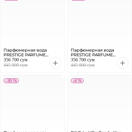
Парфюмерная вода
Парфюмерная вода
PRESTIGE PARFUME
PRESTIGE PARFUME
Merazur Pink женская, 100
Merazur Red женская, 100
356 700 сум
356 700 сум
мл
мл
445 900 сум
445 900 сум
-30 %
-4 %