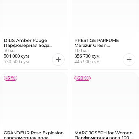
DILIS Amber Rouge
PRESTIGE PARFUME
Парфюмерная вода
Merazur Green
женская, 50 мл
Парфюмерная вода
50 мл
100 мл
женская, 100 мл
504 000 сум
356 700 сум
530 500 сум
445 900 сум
-5 %
-20 %
GRANDEUR Rose Explosion
MARC JOSEPH for Women
парфюмерная вода
Парфюмерная вода, 100