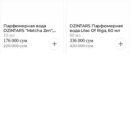
Парфюм Dzintars
Вода парфюмированная
"Dangerous Lily", унисекс,
Dzintars Velvet Whisper,
парфюмерная вода, 10 мл
женская, 10 мл
10 мл
10 мл
176 000 сум
176 000 сум
220 000 сум
220 000 сум
-20 %
-20 %
Парфюмерная вода
DZINTARS Парфюмерная
DZINTARS "Matcha Zen",
вода Lilac Of Riga, 60 мл