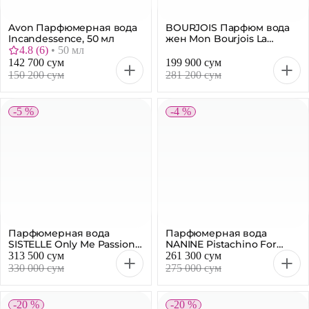
Avon Парфюмерная вода
BOURJOIS Парфюм вода
Incandessence, 50 мл
жен Mon Bourjois La
Magnetique 50мл
4.8
(
6
)
•
50 мл
142 700 сум
199 900 сум
150 200 сум
281 200 сум
-5 %
-4 %
Парфюмерная вода
Парфюмерная вода
SISTELLE Only Me Passion
NANINE Pistachino For
For Women, 100 мл
Women, 100 мл
313 500 сум
261 300 сум
330 000 сум
275 000 сум
-20 %
-20 %