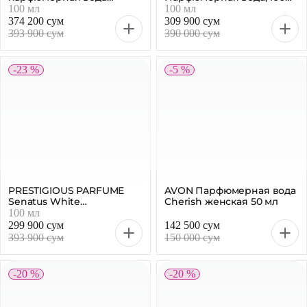
женская, 100 мл
мл
100 мл
100 мл
374 200 сум
309 900 сум
393 900 сум
390 000 сум
-23 %
-5 %
PRESTIGIOUS PARFUME
AVON Парфюмерная вода
Senatus White
Cherish женская 50 мл
парфюмерная вода
100 мл
женская 100мл
299 900 сум
142 500 сум
393 900 сум
150 000 сум
-20 %
-20 %