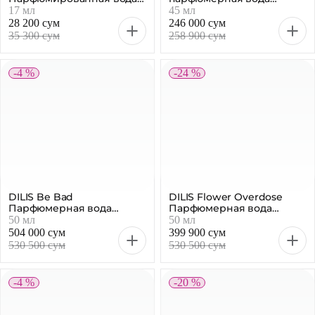
феромонами женская, 17
женская, 45 мл
17 мл
45 мл
мл
28 200 сум
246 000 сум
35 300 сум
258 900 сум
-4 %
-24 %
DILIS Be Bad
DILIS Flower Overdose
Парфюмерная вода
Парфюмерная вода
женская, 50 мл
женская, 50 мл
50 мл
50 мл
504 000 сум
399 900 сум
530 500 сум
530 500 сум
-4 %
-20 %