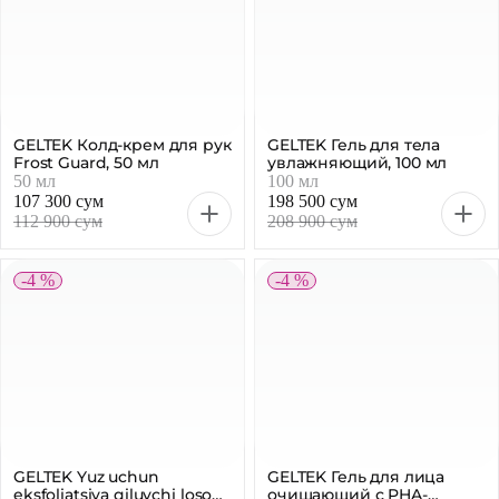
GELTEK Колд-крем для рук
GELTEK Гель для тела
Frost Guard, 50 мл
увлажняющий, 100 мл
50 мл
100 мл
107 300 сум
198 500 сум
112 900 сум
208 900 сум
-4 %
-4 %
GELTEK Yuz uchun
GELTEK Гель для лица
eksfoliatsiya qiluvchi loson
очищающий с PHA-
Salicylic 2%, 30 ml
кислотами, 390 мл
30 мл
390 мл
94 000 сум
299 200 сум
98 900 сум
314 900 сум
-5 %
-5 %