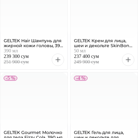
GELTEK Hair Шампунь для
GELTEK Крем для лица,
жирной кожи головы, 390
шеи и декольте SkinBond
мл
Липидовосстанавливающ
390 мл
50 мл
ий, 50 мл
239 300 сум
237 400 сум
251 900 сум
249 900 сум
-5 %
-4 %
GELTEK Gourmet Молочко
GELTEK Гель для лица,
для тела Fizzy Cola, 390 мл
шеи и декольте для
умывания
390 мл
390 мл
успокаивающий, 390 мл
258 300 сум
261 200 сум
271 900 сум
274 900 сум
-5 %
-4 %