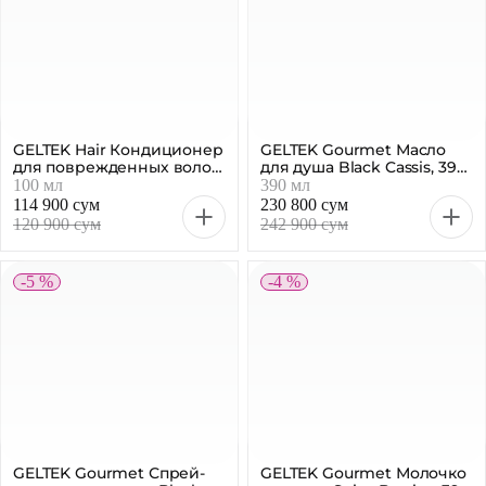
GELTEK Hair Кондиционер
GELTEK Gourmet Масло
для поврежденных волос,
для душа Black Cassis, 390
100 мл
мл
100 мл
390 мл
114 900 сум
230 800 сум
120 900 сум
242 900 сум
-5 %
-4 %
GELTEK Gourmet Молочко
для тела Spicy Berries, 390
GELTEK Gourmet Спрей-
мл
390 мл
молочко для тела Black
Cassis, 150 мл
150 мл
214 600 сум
276 400 сум
225 900 сум
290 900 сум
-4 %
-5 %