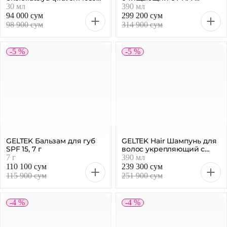
GELTEK Бальзам для губ
GELTEK Hair Шампунь для
SPF 15, 7 г
волос укрепляющий с
постбиотиками, 390 мл
7 г
390 мл
110 100 сум
239 300 сум
115 900 сум
251 900 сум
-4 %
-4 %