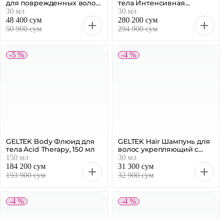
для поврежденных волос,
тела Интенсивная
30 мл
регенерация, 30 мл
30 мл
30 мл
48 400 сум
280 200 сум
50 900 сум
294 900 сум
-5 %
-4 %
GELTEK Body Флюид для
GELTEK Hair Шампунь для
тела Acid Therapy, 150 мл
волос укрепляющий с
постбиотиками, 30 мл
150 мл
30 мл
184 200 сум
31 300 сум
193 900 сум
32 900 сум
-4 %
-4 %