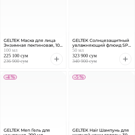
GELTEK Маска для лица
GELTEK Солнцезащитный
Энзимная пектиновая, 100
увлажняющий флюид SPF
мл
50+, 50 мл
100 мл
50 мл
225 100 сум
323 900 сум
236 900 сум
340 900 сум
-4 %
-5 %
GELTEK Men Гель для
GELTEK Hair Шампунь для
умывания, 200 мл
жирной кожи головы, 30
мл
200 мл
30 мл
270 700 сум
47 400 сум
284 900 сум
49 900 сум
-4 %
-5 %