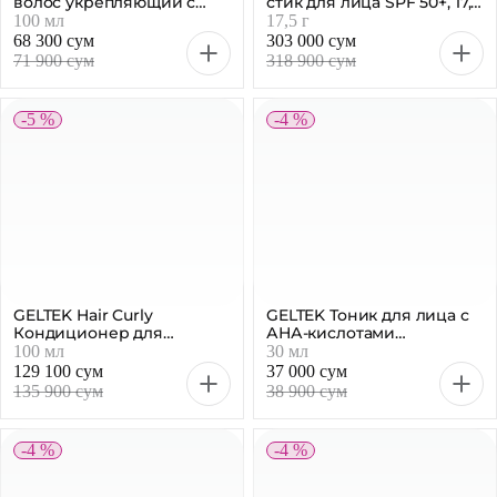
GELTEK Hair Curly
GELTEK Тоник для лица с
Кондиционер для
АНА-кислотами
кудрявых волос, 100 мл
освежающий, 30 мл
100 мл
30 мл
129 100 сум
37 000 сум
135 900 сум
38 900 сум
-4 %
-4 %