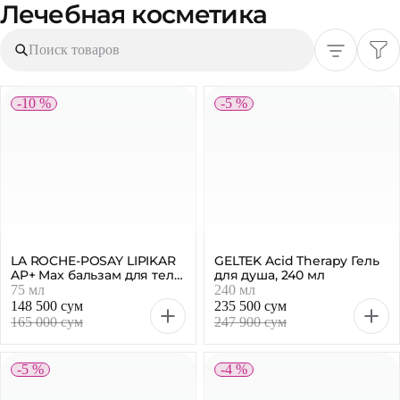
Лечебная косметика
Поиск товаров
-10 %
-5 %
LA ROCHE-POSAY LIPIKAR
GELTEK Acid Therapy Гель
AP+ Max бальзам для тела,
для душа, 240 мл
75 мл
75 мл
240 мл
148 500 сум
235 500 сум
165 000 сум
247 900 сум
-5 %
-4 %