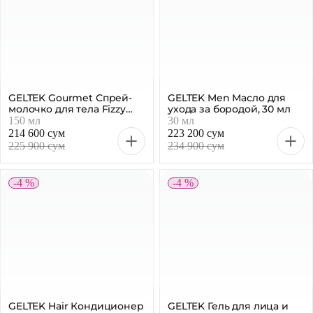
GELTEK Gourmet Спрей-
GELTEK Men Масло для
молочко для тела Fizzy
ухода за бородой, 30 мл
Cola, 150 мл
150 мл
30 мл
214 600 сум
223 200 сум
225 900 сум
234 900 сум
-4 %
-4 %
GELTEK Hair Кондиционер
GELTEK Гель для лица и