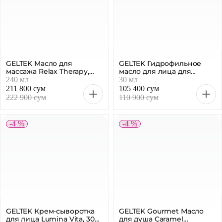
GELTEK Масло для
GELTEK Гидрофильное
массажа Relax Therapy,
масло для лица для
240 мл
очищения кожи, 30 мл
240 мл
30 мл
211 800 сум
105 400 сум
222 900 сум
110 900 сум
-4 %
-4 %
GELTEK Крем-сыворотка
GELTEK Gourmet Масло
для лица Lumina Vita, 30
для душа Caramel
мл
Popcorn, 390 мл
30 мл
390 мл
190 900 сум
230 800 сум
200 900 сум
242 900 сум