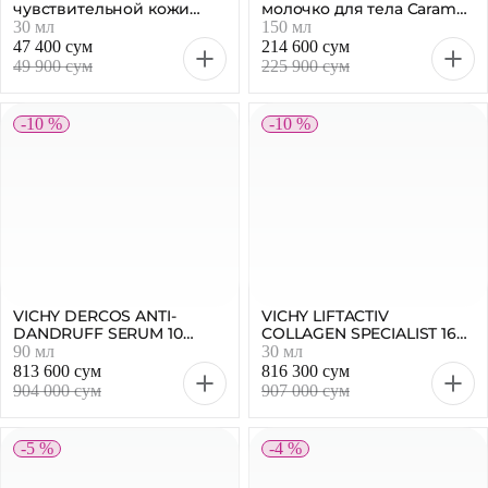
чувствительной кожи
молочко для тела Caramel
головы, 30 мл
Popcorn, 150 мл
30 мл
150 мл
47 400 сум
214 600 сум
49 900 сум
225 900 сум
-10 %
-10 %
VICHY DERCOS ANTI-
VICHY LIFTACTIV
DANDRUFF SERUM 10
COLLAGEN SPECIALIST 16
Интенсивная сыворотка
Сыворотка для лица, 30
90 мл
30 мл
для кожи головы, 90 мл
мл
813 600 сум
816 300 сум
904 000 сум
907 000 сум
-5 %
-4 %