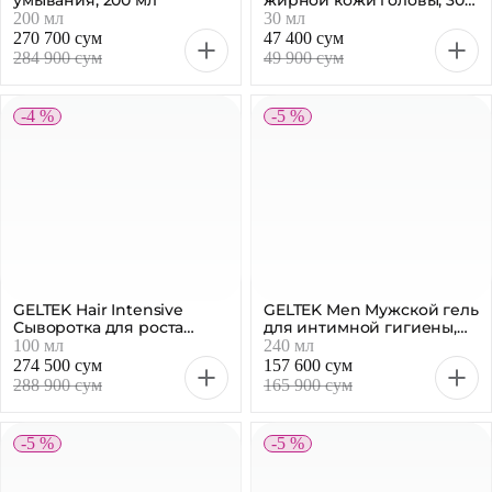
GELTEK Hair Intensive
GELTEK Men Мужской гель
Сыворотка для роста
для интимной гигиены,
волос, 100 мл
240 мл
100 мл
240 мл
274 500 сум
157 600 сум
288 900 сум
165 900 сум
-5 %
-5 %