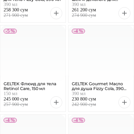
GELTEK Флюид для тела
GELTEK Gourmet Масло
Retinol Care, 150 мл
для душа Fizzy Cola, 390
мл
150 мл
390 мл
245 000 сум
230 800 сум
257 900 сум
242 900 сум
-4 %
-4 %