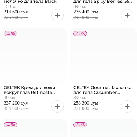
GELTEK Крем для кожи
GELTEK Gourmet Молочко
вокруг глаз Retinoate
для тела Cucumber
Expert, 30 мл
Breeze, 390 мл
30 мл
390 мл
337 200 сум
258 300 сум
354 900 сум
271 900 сум
-4 %
-5 %