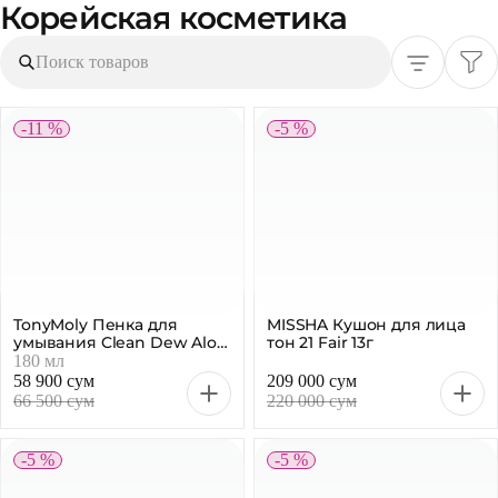
Корейская косметика
Поиск товаров
-11 %
-5 %
TonyMoly Пенка для
MISSHA Кушон для лица
умывания Clean Dew Aloe,
тон 21 Fair 13г
180 мл
180 мл
58 900 сум
209 000 сум
66 500 сум
220 000 сум
-5 %
-5 %