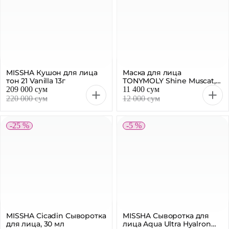
MISSHA Кушон для лица
Маска для лица
тон 21 Vanilla 13г
TONYMOLY Shine Muscat,
20 г
209 000 сум
11 400 сум
220 000 сум
12 000 сум
-25 %
-5 %
MISSHA Cicadin Сыворотка
MISSHA Сыворотка для
для лица, 30 мл
лица Aqua Ultra Hyalron
Cica, 40 мл
30 мл
40 мл
199 900 сум
256 500 сум
270 000 сум
270 000 сум
-4 %
-4 %