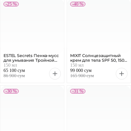
-25 %
-40 %
ESTEL Secrets Пенка-мусс
MIXIT Солнцезащитный
для умывания Тройной
крем для тела SPF 50, 150
эффект, 150 мл
мл
150 мл
150 мл
65 100 сум
99 000 сум
86 900 сум
165 900 сум
-30 %
-31 %