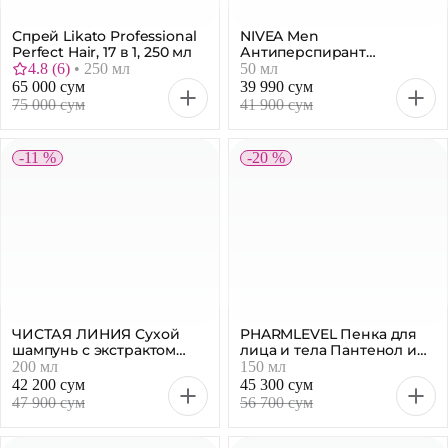
Спрей Likato Professional
NIVEA Men
Perfect Hair, 17 в 1, 250 мл
Антиперспирант
роликовый Ultra Carbon,
4.8
(
6
)
•
250 мл
50 мл
50 мл
65 000 сум
39 990 сум
75 000 сум
41 900 сум
-11 %
-20 %
ЧИСТАЯ ЛИНИЯ Сухой
PHARMLEVEL Пенка для
шампунь с экстрактом
лица и тела Пантенол и
хлопка, 200 мл
ментол, 150 мл
200 мл
150 мл
42 200 сум
45 300 сум
47 900 сум
56 700 сум