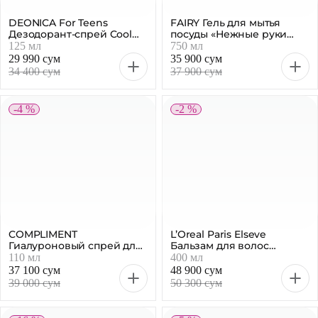
DEONICA For Teens
FAIRY Гель для мытья
Дезодорант-спрей Cool
посуды «Нежные руки
Spirit, 125 мл
Алоэ», 750 мл
125 мл
750 мл
29 990 сум
35 900 сум
34 400 сум
37 900 сум
-4 %
-2 %
L’Oreal Paris Elseve
Бальзам для волос
COMPLIMENT
Гиалурон Pure, 400 мл
400 мл
Гиалуроновый спрей для
лица фиксирующий
110 мл
макияж матирующий 110
37 100 сум
48 900 сум
мл
39 000 сум
50 300 сум
-16 %
-5 %
Nivea Men
Dove Антиперспирант
Антиперспирант Ultra,
женский «Яблоко и белый