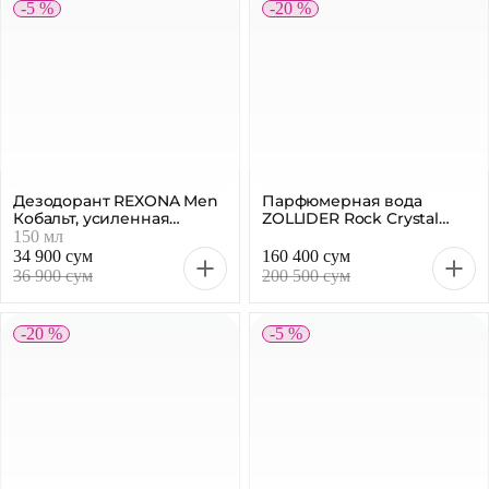
-5 %
-20 %
Дезодорант REXONA Men
Парфюмерная вода
Кобальт, усиленная
ZOLLIDER Rock Crystal
защита 72 часа
мужская, 50 мл
150 мл
34 900 сум
160 400 сум
36 900 сум
200 500 сум
-20 %
-5 %