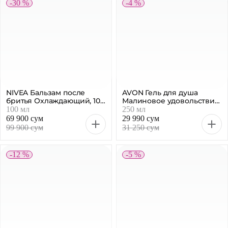
-30 %
-4 %
NIVEA Бальзам после
AVON Гель для душа
бритья Охлаждающий, 100
Малиновое удовольствие,
мл
250 мл
100 мл
250 мл
69 900 сум
29 990 сум
99 900 сум
31 250 сум
-12 %
-5 %