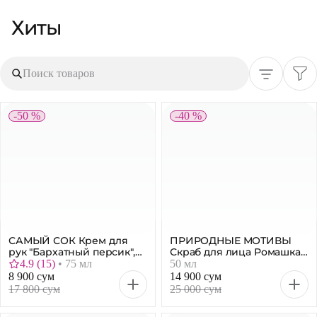
Хиты
Поиск товаров
-50 %
-40 %
САМЫЙ СОК Крем для
ПРИРОДНЫЕ МОТИВЫ
рук "Бархатный персик",
Скраб для лица Ромашка
75 мл
и масло пшеницы, 50 мл
4.9
(
15
)
•
75 мл
50 мл
8 900 сум
14 900 сум
17 800 сум
25 000 сум