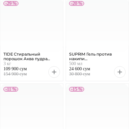
-29 %
-20 %
TIDE Стиральный
SUPRIM Гель против
порошок Аква пудра
накипи
Лимон автомат, 3 кг
антибактериальный 5 в 1,
3 кг
500 мл
500 мл
109 900 сум
24 600 сум
154 900 сум
30 800 сум
-11 %
-15 %