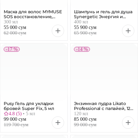
Маска для волос MYMUSE
Шампунь и гель для душа
SOS восстановление,
Synergetic Энергия и
профессиональная, 300
сила, мужской, 400 мл
300 мл
400 мл
мл
55 000 сум
55 900 сум
62 000 сум
65 900 сум
-17 %
-14 %
Pusy Гель для укладки
Энзимная пудра Likato
бровей Super Fix, 5 мл
Professional с папайей, 120
мл
4.8
(
5
)
•
5 мл
120 мл
99 000 сум
85 000 сум
119 700 сум
99 000 сум