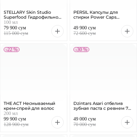
STELLARY Skin Studio
PERSIL Капсулы для
Superfood Гидрофильное
стирки Power Caps
масло, 100 мл
Universal, 13 шт
100 мл
79 900 сум
49 900 сум
115 000 сум
72 600 сум
-22 %
-30 %
THE ACT Несмываемый
Dzintars Asari отбелив
крем-спрей для волос
зубная паста с ревнем 75
мл
200 мл
99 900 сум
49 000 сум
128 900 сум
70 000 сум