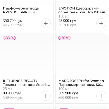
Парфюмерная вода
EMOTION Дезодорант-
PRESTIGE PARFUME
спрей женский Joy 150 мл
Merazur Pink женская, 100
150 мл
мл
356 700 сум
28 900 сум
445 900 сум
30 700 сум
-33 %
-20 %
INFLUENCE BEAUTY
MARC JOSEPH for Women
Тональная основа Solaris
Парфюмерная вода, 100
SPF25 тон 03, 25 мл
мл
25 мл
100 мл
99 900 сум
309 900 сум
150 000 сум
390 000 сум