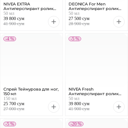
NIVEA EXTRA
DEONICA For Men
Антиперспирант ролик
Антиперспирант ролик
Черное и Белое мужской,
Невидимый, 50 мл
50 мл
50 мл
50мл
39 800 сум
27 500 сум
41 900 сум
28 900 сум
-4 %
-5 %
Спрей Теймурова для ног,
NIVEA Fresh
150 мл
Антиперспирант ролик
для черного и белого, 50
150 мл
50 мл
мл
25 700 сум
39 800 сум
27 000 сум
41 900 сум
-5 %
-20 %