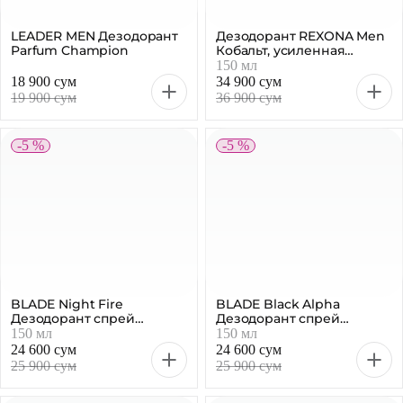
LEADER MEN Дезодорант
Дезодорант REXONA Men
Parfum Champion
Кобальт, усиленная
защита 72 часа
150 мл
18 900 сум
34 900 сум
19 900 сум
36 900 сум
-5 %
-5 %
BLADE Night Fire
BLADE Black Alpha
Дезодорант спрей
Дезодорант спрей
мужской, 150 мл
мужской, 150 мл
150 мл
150 мл
24 600 сум
24 600 сум
25 900 сум
25 900 сум