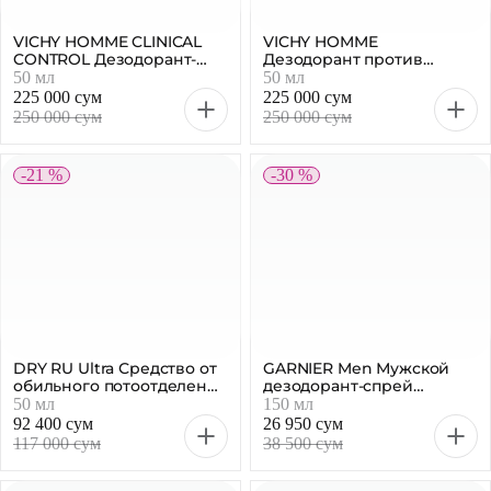
VICHY HOMME CLINICAL
VICHY HOMME
CONTROL Дезодорант-
Дезодорант против
антиперспирант, 50 мл
избыточного
50 мл
50 мл
потоотделения 72 часа, 50
225 000 сум
225 000 сум
мл
250 000 сум
250 000 сум
-21 %
-30 %
DRY RU Ultra Средство от
GARNIER Men Мужской
обильного потоотделения
дезодорант-спрей
пролонгированного
Невидимая защита, 150 мл
50 мл
150 мл
действия 50 мл
92 400 сум
26 950 сум
117 000 сум
38 500 сум