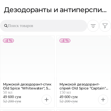
Дезодоранты и антиперспиранты
Поиск товаров
-4 %
-4 %
Мужской дезодорант-стик
Мужской дезодорант-
Old Spice "Whitewater", 50
спрей Old Spice "Captain",
мл
150 мл
50 мл
150 мл
49 600 сум
49 600 сум
52 200 сум
52 200 сум