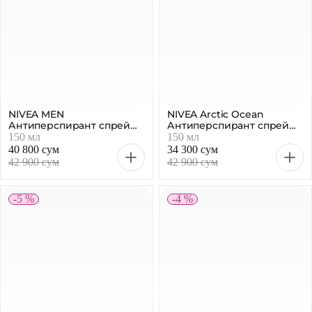
NIVEA MEN
NIVEA Arctic Ocean
Антиперспирант спрей
Антиперспирант спрей
Черное и белое, 150 мл
мужской, 150 мл
150 мл
150 мл
40 800 сум
34 300 сум
42 900 сум
42 900 сум
-5 %
-4 %