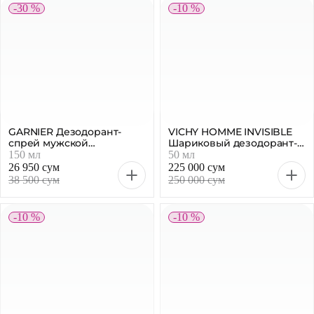
-30 %
-10 %
GARNIER Дезодорант-
VICHY HOMME INVISIBLE
спрей мужской
Шариковый дезодорант-
Экстремальная защита,
антиперспирант для
150 мл
50 мл
150 мл
мужчин, 50 мл
26 950 сум
225 000 сум
38 500 сум
250 000 сум
-10 %
-10 %