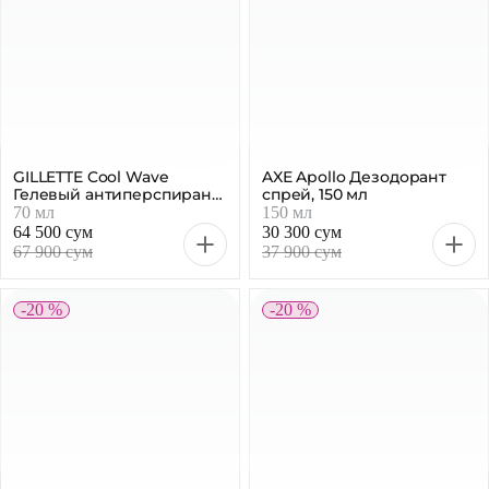
GILLETTE Cool Wave
AXE Apollo Дезодорант
Гелевый антиперспирант
спрей, 150 мл
мужской, 70 мл
70 мл
150 мл
64 500 сум
30 300 сум
67 900 сум
37 900 сум
-20 %
-20 %