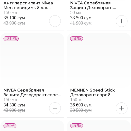
Антиперспирант Nivea
NIVEA Серебряная
Men невидимый для
Защита Дезодорант
черного и белого, 150 мл
шариковый мужской, 50
150 мл
50 мл
мл
35 100 сум
33 500 сум
43 900 сум
41 900 сум
-21 %
-4 %
NIVEA Серебряная
MENNEN Speed Stick
Защита Дезодорант спрей
Дезодорант спрей
мужской, 150 мл
Активный день, 150 мл
150 мл
150 мл
34 300 сум
36 600 сум
43 900 сум
38 500 сум
-5 %
-5 %