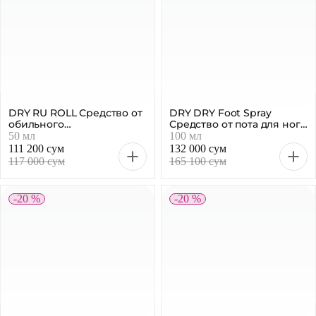
DRY RU ROLL Средство от
DRY DRY Foot Spray
обильного
Средство от пота для ног,
потоотделения, 50 мл
100 мл
50 мл
100 мл
111 200 сум
132 000 сум
117 000 сум
165 100 сум
-20 %
-20 %