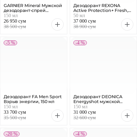
GARNIER Mineral Мужской
Дезодорант REXONA
дезодорант-спрей
Active Protection+ Fresh,
Магний, 150 мл
50 мл
150 мл
50 мл
26 950 сум
37 000 сум
38 500 сум
38 900 сум
-5 %
-4 %
Дезодорант FA Men Sport
Дезодорант DEONICA
Взрыв энергии, 150 мл
Energyshot мужской
спрей, 150 мл
150 мл
150 мл
33 700 сум
31 000 сум
35 500 сум
32 600 сум
-20 %
-4 %