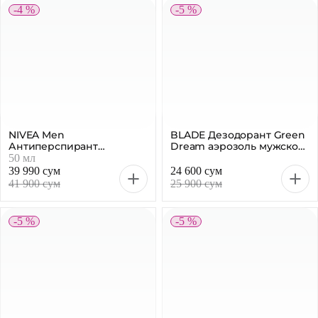
-4 %
-5 %
NIVEA Men
BLADE Дезодорант Green
Антиперспирант
Dream аэрозоль мужской,
роликовый Ultra Carbon,
150 мл
50 мл
50 мл
39 990 сум
24 600 сум
41 900 сум
25 900 сум
-5 %
-5 %