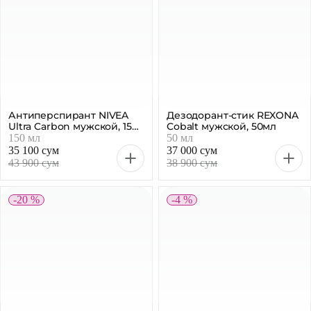
Антиперспирант NIVEA
Дезодорант-стик REXONA
Ultra Carbon мужской, 150
Cobalt мужской, 50мл
мл
150 мл
50 мл
35 100 сум
37 000 сум
43 900 сум
38 900 сум
-20 %
-4 %