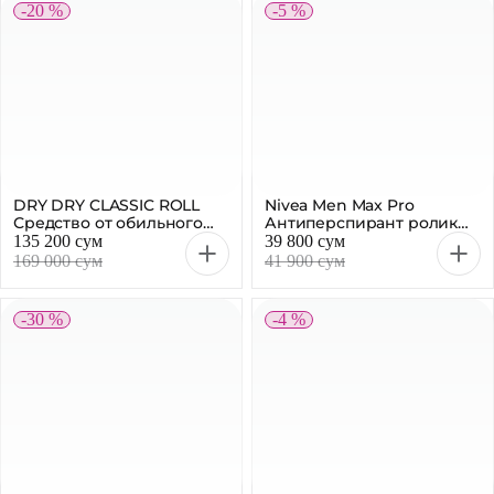
-20 %
-5 %
DRY DRY CLASSIC ROLL
Nivea Men Max Pro
Средство от обильного
Антиперспирант ролик
потоотделения 35мл
Черное и Белое 50мл
135 200 сум
39 800 сум
169 000 сум
41 900 сум
-30 %
-4 %