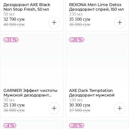
Дезодорант AXE Black
REXONA Men Lime Detox
Non Stop Fresh, 50 мл
Дезодорант спрей, 150 мл
50 мл
150 мл
32 700 сум
35 100 сум
40 900 сум
36 900 сум
-31 %
-20 %
GARNIER Эффект чистоты
AXE Dark Temptation
Мужской дезодорант
Дезодорант мужской
ролик, 50 мл
50 мл
150 мл
25 130 сум
30 300 сум
36 900 сум
37 900 сум
-4 %
-20 %