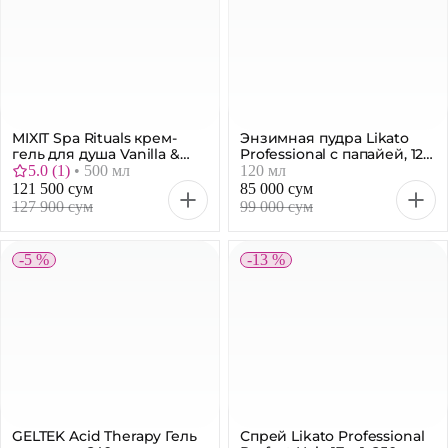
MIXIT Spa Rituals крем-
Энзимная пудра Likato
гель для душа Vanilla &
Professional с папайей, 120
Jasmine Sandal, 500 мл
мл
5.0
(
1
)
•
500 мл
120 мл
121 500 сум
85 000 сум
127 900 сум
99 000 сум
-5 %
-13 %
GELTEK Acid Therapy Гель
Спрей Likato Professional