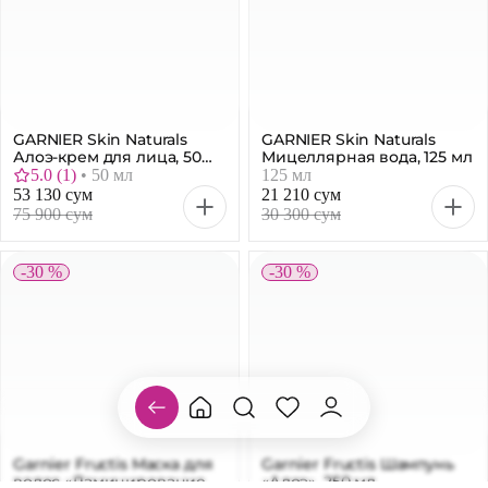
GARNIER Skin Naturals
GARNIER Skin Naturals
Алоэ-крем для лица, 50
Мицеллярная вода, 125 мл
мл
5.0
(
1
)
•
50 мл
125 мл
53 130 сум
21 210 сум
75 900 сум
30 300 сум
-30 %
-30 %
Garnier Fructis Маска для
Garnier Fructis Шампунь
волос «Ламинирование и
«Алоэ», 250 мл