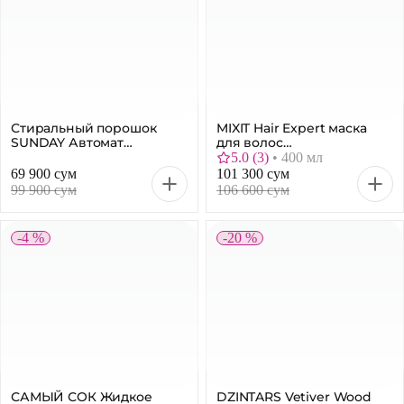
Стиральный порошок
MIXIT Hair Expert маска
SUNDAY Автомат
для волос
Универсальный
ламинирующая, 400 мл
5.0
(
3
)
•
400 мл
Цветочный аромат, 5 кг
69 900 сум
101 300 сум
99 900 сум
106 600 сум
-4 %
-20 %
САМЫЙ СОК Жидкое
DZINTARS Vetiver Wood