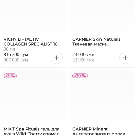
VICHY LIFTACTIV
GARNIER Skin Naturals
COLLAGEN SPECIALIST 16
Тканевая маска
Сыворотка для лица, 30
«Антистресс» 32 г
30 мл
мл
816 300 сум
23 030 сум
907 000 сум
32 900 сум
-5 %
-30 %
MIXIT Spa Rituals гель для
GARNIER Mineral
душа Wild Cherry аромат
Антиперспирант ролик