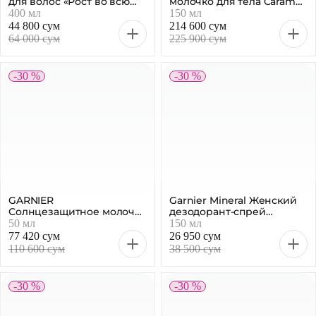
для волос «Рост во всю
молочко для тела Caramel
силу», 400 мл
Popcorn, 150 мл
400 мл
150 мл
44 800 сум
214 600 сум
64 000 сум
225 900 сум
-30 %
-30 %
GARNIER
Garnier Mineral Женский
Солнцезащитное молочко
дезодорант-спрей
AMBRE SOLAIRE SPF30, 50
Активный контроль 48ч,
50 мл
150 мл
мл
150 мл
77 420 сум
26 950 сум
110 600 сум
38 500 сум
-30 %
-30 %