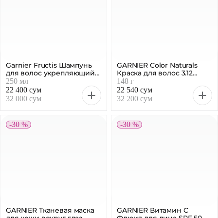
Garnier Fructis Шампунь
GARNIER Color Naturals
для волос укрепляющий
Краска для волос 3.12
«Кокосовый баланс», 250
темный шатен, 148 г
250 мл
148 г
мл
22 400 сум
22 540 сум
32 000 сум
32 200 сум
-30 %
-30 %
GARNIER Тканевая маска
GARNIER Витамин C