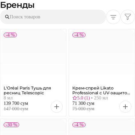
Бренды
Поиск товаров
-4 %
-4 %
L'Oréal Paris Тушь для
Крем-спрей Likato
ресниц Telescopic
Professional с UV-защитой,
17 в 1, 250 мл
8 мл
5.0
(
1
)
•
250 мл
139 700 сум
71 300 сум
147 000 сум
75 000 сум
-30 %
-4 %