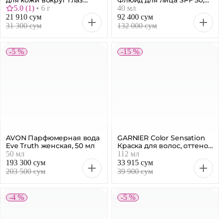
для кожи вокруг глаз
Флюид для лица SPF 50,
Увлажнение и упругость
40 мл
5.0
(
1
)
•
6 г
40 мл
Кокос, 6 г
21 910 сум
92 400 сум
31 300 сум
132 000 сум
-5 %
-15 %
AVON Парфюмерная вода
GARNIER Color Sensation
Eve Truth женская, 50 мл
Краска для волос, оттенок
1.0 Драгоценный черный
50 мл
112 мл
агат, 112 мл
193 300 сум
33 915 сум
203 500 сум
39 900 сум
-4 %
-5 %