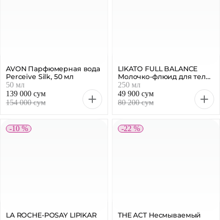
AVON Парфюмерная вода
LIKATO FULL BALANCE
Perceive Silk, 50 мл
Молочко-флюид для тела
увлажняющее, 250 мл
50 мл
250 мл
139 000 сум
49 900 сум
154 000 сум
80 200 сум
-10 %
-22 %
LA ROCHE-POSAY LIPIKAR
THE ACT Несмываемый