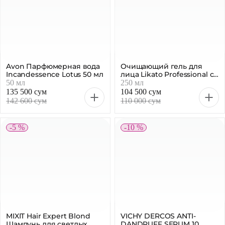
Avon Парфюмерная вода
Очищающий гель для
Incandessence Lotus 50 мл
лица Likato Professional с
пептидами, 250 мл
50 мл
250 мл
135 500 сум
104 500 сум
142 600 сум
110 000 сум
-5 %
-10 %
MIXIT Hair Expert Blond
VICHY DERCOS ANTI-
Шампунь для светлых
DANDRUFF SERUM 10