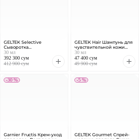
GELTEK Selective
GELTEK Hair Шампунь для
Сыворотка
чувствительной кожи
антиоксидантная C-
головы, 30 мл
30 мл
30 мл
Energy, 30 мл
392 300 сум
47 400 сум
412 900 сум
49 900 сум
-30 %
-5 %
Garnier Fructis Крем-уход
GELTEK Gourmet Спрей-