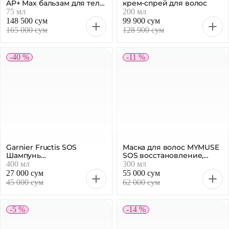
AP+ Max бальзам для тела,
крем-спрей для волос
75 мл
75 мл
200 мл
148 500 сум
99 900 сум
165 000 сум
128 900 сум
-40 %
-11 %
Garnier Fructis SOS
Маска для волос MYMUSE
Шампунь
SOS восстановление,
«Восстановление для
профессиональная, 300
400 мл
300 мл
волос», 400 мл
мл
27 000 сум
55 000 сум
45 000 сум
62 000 сум
-5 %
-14 %