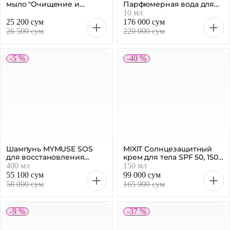
мыло "Очищение и
Парфюмерная вода для
увлажнение. Арбуз", 300
женщин, 10мл
10 мл
мл
25 200 сум
176 000 сум
26 500 сум
220 000 сум
-5 %
-40 %
Шампунь MYMUSE SOS
MIXIT Солнцезащитный
для восстановления
крем для тела SPF 50, 150
волос, 400 мл
мл
400 мл
150 мл
55 100 сум
99 000 сум
58 000 сум
165 900 сум
-9 %
-37 %