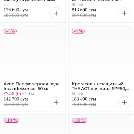
волос Collagen & Silk, 1 л
Интенсивная сыворотка
1 л
90 мл
для кожи головы, 90 мл
176 600 сум
813 600 сум
185 900 сум
904 000 сум
-4 %
-4 %
Avon Парфюмерная вода
Крем солнцезащитный
Incandessence, 50 мл
THE ACT для лица SPF50,
60 мл
4.8
(
6
)
•
50 мл
60 мл
142 700 сум
183 400 сум
150 200 сум
193 000 сум
-10 %
-30 %