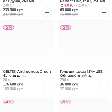
для душа, 240 мл
Perfect Hair, 17 в 1, 250 мл
240 мл
4.8
(
6
)
•
250 мл
235 500 сум
65 000 сум
247 900 сум
75 000 сум
-5 %
-5 %
GELTEK Antiredness Green
Гель для душа MYMUSE
Флюид для
Обновлённый и
чувствительной кожи, 20
жизнерадостный, 250 мл
20 мл
250 мл
мл
176 600 сум
36 000 сум
185 900 сум
37 900 сум
-4 %
-5 %